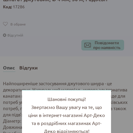
Код:
17286
В обране
Відсутній
Повідомити
про наявність
Опис
Відгуки
Найпоширеніше застосування джутового шнура - це
декоративне. Натуральний матеріал - чудова альтернатива
канатам невеликих діаметрів. Шнур джутовий підійде для
Шановні покупці!
потреб упакування, декорування, оздоблення, банківських
Звертаємо Вашу увагу на те, що
потреб, пломбування, створення ляльок-мотанок, а також
для підв'язування рослин.
ціни в інтернет-магазині Арт-Деко
Діаметр: 4 мм.
та в роздрібних магазинах Арт-
Довжина: 50 м.
Деко відрізняються!