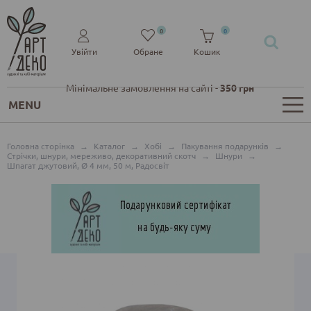
0
0
Увійти
Обране
Кошик
Мінімальне замовлення на сайті -
350 грн
MENU
Головна сторінка
→
Каталог
→
Хобі
→
Пакування подарунків
→
Стрічки, шнури, мереживо, декоративний скотч
→
Шнури
→
Шпагат джутовий, Ø 4 мм, 50 м, Радосвіт