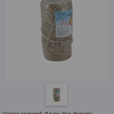
Шпагат джутовий, Ø 4 мм, 50 м, Радосвіт