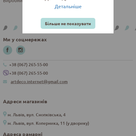
Виробник: Радосвіт, Україна
Детальніше
Більше не показувати
Ми у соцмережах
+38 (067) 265-55-00
+38 (067) 265-55-00
artdeco.internet@gmail.com
Адреси магазинів
м. Львів, вул. Снопківська, 4
м. Львів, вул. Коперника, 11 (у дворику)
Адреса рамарні