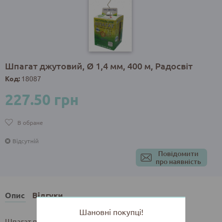
Шпагат джутовий, Ø 1,4 мм, 400 м, Радосвіт
Код:
18087
227.50 грн
В обране
Відсутній
Повідомити
про наявність
Опис
Відгуки
Шановні покупці!
Шпагат пакувальний, Ø 1,4 мм, 400 м