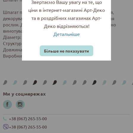
Звертаємо Вашу увагу на те, що
ціни в інтернет-магазині Арт-Деко
Шпагат пакувальний підійде для потреб упакування,
та в роздрібних магазинах Арт-
декорування, оздоблення, а також для підв'язування
рослин. Для зручності використання шпагат потрібно
Деко відрізняються!
вимотувати із середини бобіни.
Детальніше
Діаметр: 1,4 мм.
Структура: трьохнитковий.
Довжина: 400 м.
Більше не показувати
Виробник: Радосвіт, Україна
Ми у соцмережах
+38 (067) 265-55-00
+38 (067) 265-55-00