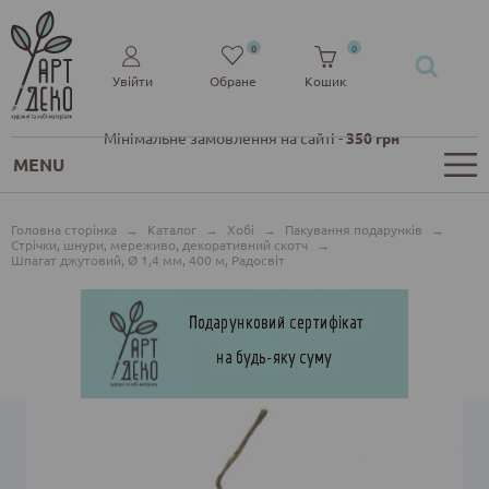
0
0
Увійти
Обране
Кошик
Мінімальне замовлення на сайті -
350 грн
MENU
Головна сторінка
→
Каталог
→
Хобі
→
Пакування подарунків
→
Стрічки, шнури, мереживо, декоративний скотч
→
Шпагат джутовий, Ø 1,4 мм, 400 м, Радосвіт