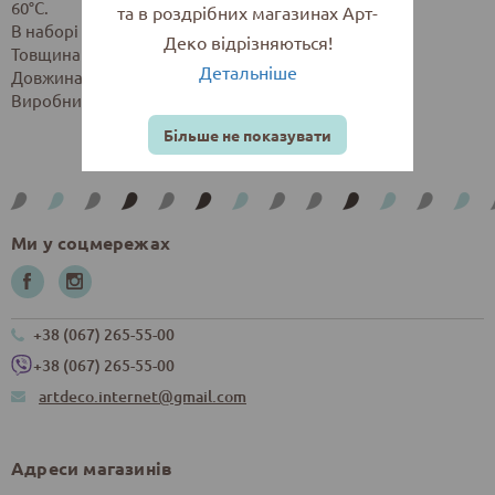
60°C.
та в роздрібних магазинах Арт-
В наборі 10 класичних кольорів.
Деко відрізняються!
Товщина лінії - 1 мм.
Детальніше
Довжина корпусу маркера 165 мм.
Виробник: Edding, Німеччина
Більше не показувати
Ми у соцмережах
+38 (067) 265-55-00
+38 (067) 265-55-00
artdeco.internet@gmail.com
Адреси магазинів