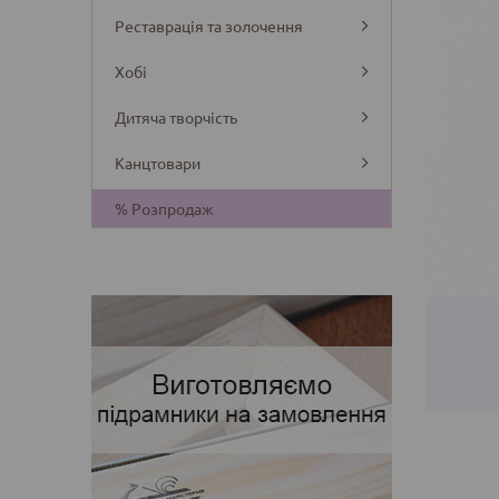
Реставрація та золочення
Хобі
Дитяча творчість
Канцтовари
Деталі
% Розпродаж