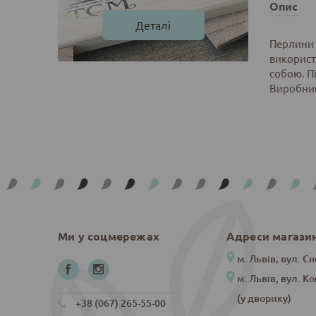
Опис
Деталі
Перлини 
використ
собою. Пі
Виробник:
Ми у соцмережах
Адреси магази
м. Львів, вул. Сн
м. Львів, вул. К
(у дворику)
+38 (067) 265-55-00