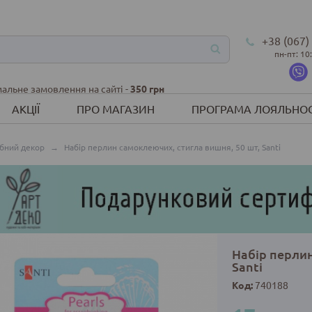
+38 (067)
пн-пт: 10
альне замовлення на сайті -
350 грн
АКЦІЇ
ПРО МАГАЗИН
ПРОГРАМА ЛОЯЛЬНОС
бний декор
→
Набір перлин самоклеючих, стигла вишня, 50 шт, Santi
Набір перлин
Santi
Код:
740188