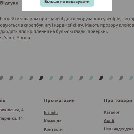
Більше не показувати
Відгуки
із клейким шаром призначені для декорування сувенірів, фотор
овуються в скрапбукінгу і кардмейкінгу. Мають прозору клейов
дходять для кріплення на будь-які гладкі поверхні.
 Santi, Англія
нів
Про магазин
Про товари
опківська, 4
Каталог
Історія
оперника, 11
Акції
Команда
Нові надходже
Контакти