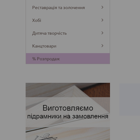
Реставрація та золочення
Хобі
Дитяча творчість
Канцтовари
Деталі
% Розпродаж