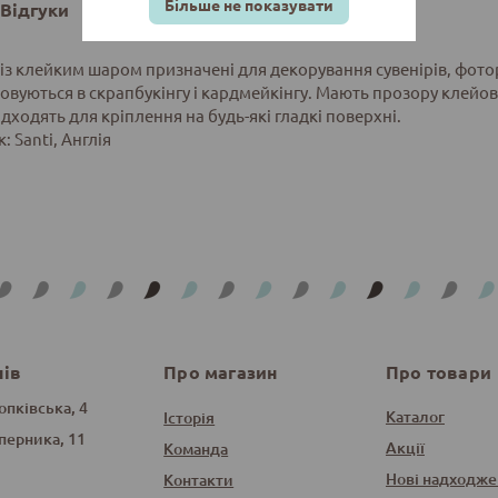
Більше не показувати
Відгуки
із клейким шаром призначені для декорування сувенірів, фотор
овуються в скрапбукінгу і кардмейкінгу. Мають прозору клейов
дходять для кріплення на будь-які гладкі поверхні.
 Santi, Англія
нів
Про магазин
Про товари
опківська, 4
Каталог
Історія
оперника, 11
Акції
Команда
Нові надходже
Контакти