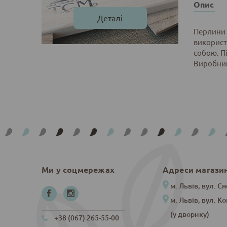
Опис
Деталі
Перлини 
використ
собою. Пі
Виробник:
Ми у соцмережах
Адреси магази
м. Львів, вул. Сн
м. Львів, вул. К
(у дворику)
+38 (067) 265-55-00