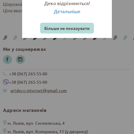
Деко відрізняються!
Широкий асортимент кольорів та розмірів.
Ціна вказана за один букетик (6 квіток).
Детальніше
Більше не показувати
Ми у соцмережах
+38 (067) 265-55-00
+38 (067) 265-55-00
artdeco.internet@gmail.com
Адреси магазинів
м. Львів, вул. Снопківська, 4
м. Львів, вул. Коперника, 11 (у дворику)