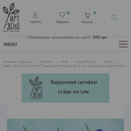
0
0
Увійти
Обране
Кошик
Мінімальне замовлення на сайті -
350 грн
MENU
Головна сторінка
→
Каталог
→
Хобі
→
Скрапбукінг
→
Квіти
→
Набір квітів з тканини "Троянда піоновидна", 6 шт, кольори в асортименті