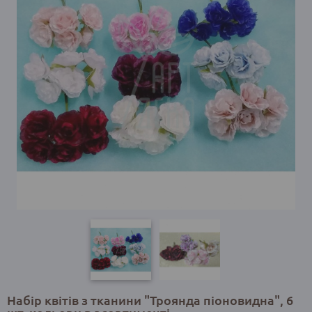
Набір квітів з тканини "Троянда піоновидна", 6