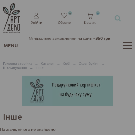
0
0
Увійти
Обране
Кошик
Мінімальне замовлення на сайті -
350 грн
MENU
Головна сторінка
→
Каталог
→
Хобі
→
Скрапбукінг
→
Штампування
→
Інше
Інше
На жаль, нічого не знайдено!