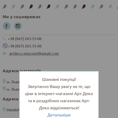
Ми у соцмережах
+38 (067) 265-55-00
+38 (067) 265-55-00
artdeco.internet@gmail.com
Адреси магазинів
Шановні покупці!
м. Львів, вул. Снопківська, 4
Звертаємо Вашу увагу на те, що
м. Львів, вул. Коперника, 11 (у дворику)
ціни в інтернет-магазині Арт-Деко
Адреса рамарні
та в роздрібних магазинах Арт-
Деко відрізняються!
РАМАРНЯ м. Львів, вул. Коперника, 16
Детальніше