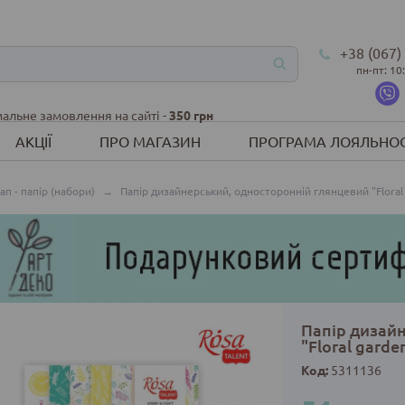
+38 (067)
пн-пт: 10
альне замовлення на сайті -
350 грн
АКЦІЇ
ПРО МАГАЗИН
ПРОГРАМА ЛОЯЛЬНОС
ап - папір (набори)
→
Папір дизайнерський, односторонній глянцевий "Floral g
Папір дизай
"Floral garden
Код:
5311136