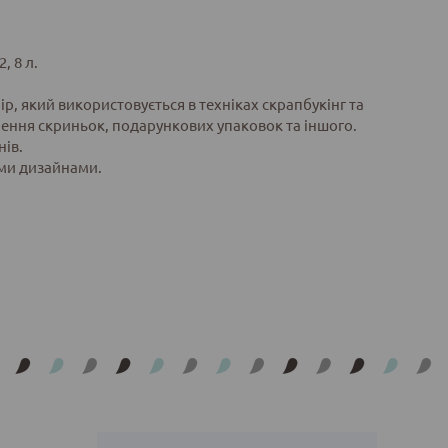
, 8 л.
ір, який використовується в техніках скрапбукінг та
лення скриньок, подарункових упаковок та іншого.
нів.
ими дизайнами.