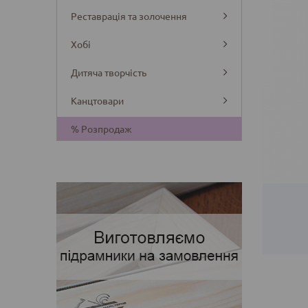
Реставрація та золочення
Хобі
Дитяча творчість
Канцтовари
Деталі
% Розпродаж