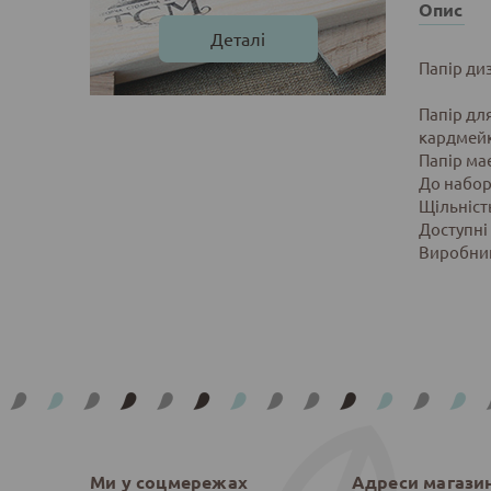
Опис
Деталі
Папір диз
Папір для
кардмейк
Папір ма
До набор
Щільність
Доступні
Виробник
Ми у соцмережах
Адреси магази