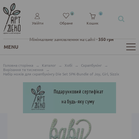
0
0
Увійти
Обране
Кошик
Мінімальне замовлення на сайті -
350 грн
MENU
Головна сторінка
→
Каталог
→
Хобі
→
Скрапбукінг
→
Вирізання та тиснення
→
Набір ножів для скрапбукінгу Die Set 5PK-Bundle of Joy, Girl, Sizzix