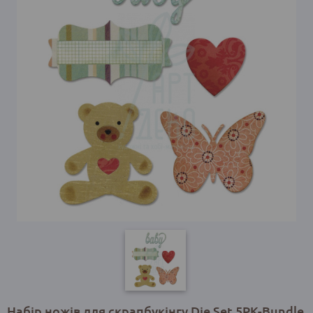
Набір ножів для скрапбукінгу Die Set 5PK-Bundle