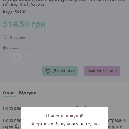
of Joy, Girl, Sizzix
Код:
659106
514.50 грн
В обране
Є в наявності
До кошика
Купити в 1 клік
Опис
Відгуки
Ножі для вирізання Die Set 5PK-Bundle of Joy, Girl
Шановні покупці!
Ножі для вирізання активно використовуються майстрами з
Звертаємо Вашу увагу на те, що
скрапбукінгу та печворку, адже вони дозволяють створити