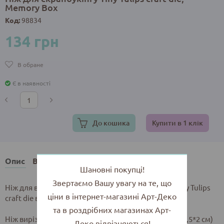
Memory Box
Код:
98834
134 грн
В обране
Є в наявності
До кошика
Купити в 1 клік
Опис
Відгуки
Шановні покупці!
Звертаємо Вашу увагу на те, що
Ніж для вирізання - тюльпани з листочками Ніж Tiny Tulips
ціни в інтернет-магазині Арт-Деко
craft die від Memory Box.
та в роздрібних магазинах Арт-
Ніж вирізає 5 тюльпанів розміром 0,2*0,8 дюймів (0,5*2 см)
Деко відрізняються!