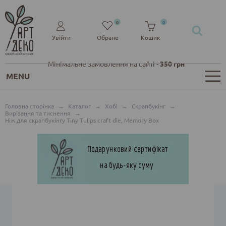
0
0
Увійти
Обране
Кошик
Мінімальне замовлення на сайті -
350 грн
MENU
Головна сторінка
→
Каталог
→
Хобі
→
Скрапбукінг
→
Вирізання та тиснення
→
Ніж для скрапбукінгу Tiny Tulips craft die, Memory Box