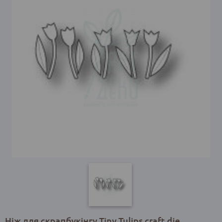
Ніж для скрапбукінгу Tiny Tulips craft die,