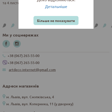
та 4 листочки розміром 0,2*0,6 дюймів (0,5*1,5 см).
Детальніше
Більше не показувати
Ми у соцмережах
+38 (067) 265-55-00
+38 (067) 265-55-00
artdeco.internet@gmail.com
Адреси магазинів
м. Львів, вул. Снопківська, 4
м. Львів, вул. Коперника, 11 (у дворику)