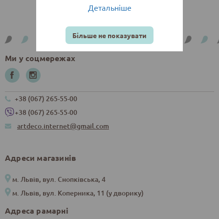
Детальніше
Більше не показувати
Ми у соцмережах
+38 (067) 265-55-00
+38 (067) 265-55-00
artdeco.internet@gmail.com
Адреси магазинів
м. Львів, вул. Снопківська, 4
м. Львів, вул. Коперника, 11 (у дворику)
Адреса рамарні