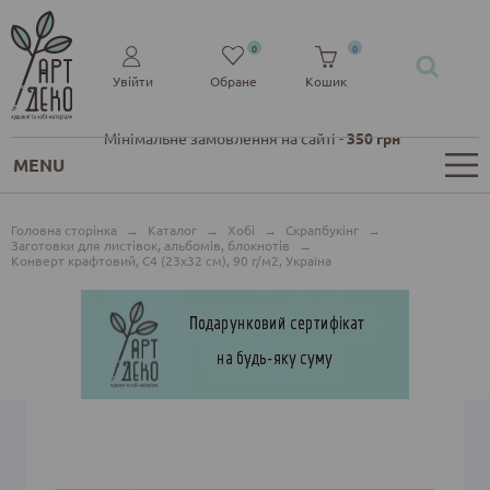
0
0
Увійти
Обране
Кошик
Мінімальне замовлення на сайті -
350 грн
MENU
Головна сторінка
→
Каталог
→
Хобі
→
Скрапбукінг
→
Заготовки для листівок, альбомів, блокнотів
→
Конверт крафтовий, C4 (23х32 см), 90 г/м2, Україна