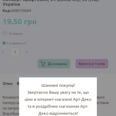
Україна
Код:
60807/4604
19.50 грн
В обране
Є в наявності
До кошика
Купити в 1 клік
Опис
Відгуки
Шановні покупці!
Звертаємо Вашу увагу на те, що
Конверти розміром 23х32 см, виготовлені з крафтового
ціни в інтернет-магазині Арт-Деко
паперу щільністю 90 г/м2. Підходять для грошей, листівок
та в роздрібних магазинах Арт-
чи запрошень
Деко відрізняються!
Виробник: Україна.