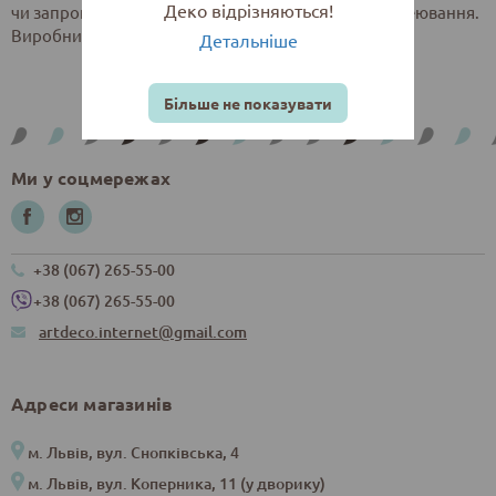
Деко відрізняються!
чи запрошень. Конверт має липку смужку для заклеювання.
Виробник: Україна
Детальніше
Більше не показувати
Ми у соцмережах
+38 (067) 265-55-00
+38 (067) 265-55-00
artdeco.internet@gmail.com
Адреси магазинів
м. Львів, вул. Снопківська, 4
м. Львів, вул. Коперника, 11 (у дворику)