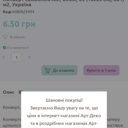
м2, Україна
Код:
60806/3444
6.50 грн
В обране
Є в наявності
До кошика
Купити в 1 клік
Опис
Відгуки
Шановні покупці!
Конверт, білий 16х23 см, 75 г/м2
Звертаємо Вашу увагу на те, що
ціни в інтернет-магазині Арт-Деко
Конверти розміром 16х23 см. виготовлені з білого паперу
та в роздрібних магазинах Арт-
щільністю 75 г/м2, та добре підходять для грошей, листівок