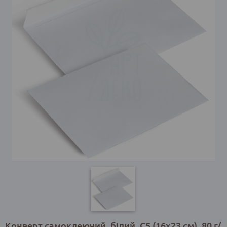
Конверт самоклеючий, білий, С5 (16х23 см), 80 г/