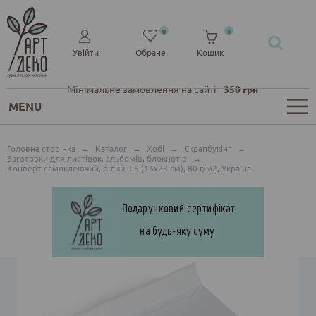
0
0
Увійти
Обране
Кошик
Мінімальне замовлення на сайті -
350 грн
MENU
Головна сторінка
→
Каталог
→
Хобі
→
Скрапбукінг
→
Заготовки для листівок, альбомів, блокнотів
→
Конверт самоклеючий, білий, С5 (16х23 см), 80 г/м2, Україна