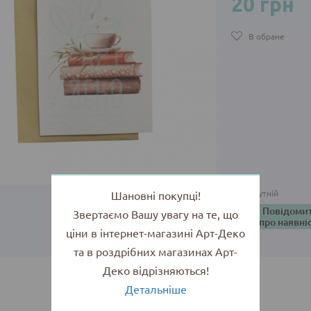
20 грн
В обране
Відсутній
Шановні покупці!
Повідоми
Звертаємо Вашу увагу на те, що
про наявні
ціни в інтернет-магазині Арт-Деко
та в роздрібних магазинах Арт-
Деко відрізняються!
Детальніше