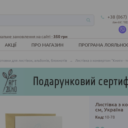
+38 (067)
пн-пт: 10
альне замовлення на сайті -
350 грн
АКЦІЇ
ПРО МАГАЗИН
ПРОГРАМА ЛОЯЛЬНОС
отовки для листівок, альбомів, блокнотів
→
Листівка з конвертом "Книги - т
Листівка з к
см, Україна
Код:
10-78