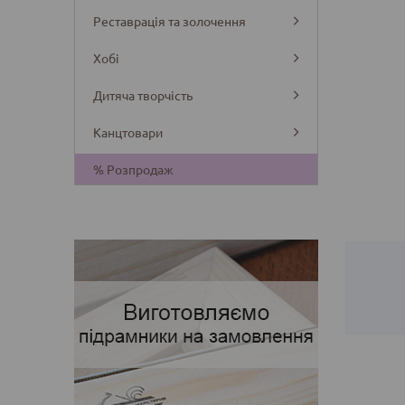
Реставрація та золочення
Хобі
Дитяча творчість
Канцтовари
Деталі
% Розпродаж