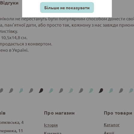
Відгуки
Більше не показувати
 ніколи не перестануть бути популярним способом донести свої 
, пам'ятної дати, або просто так, кожному з нас завжди приємн
листівку.
 10,5х14,8 см.
 продається з конвертом.
ено в Україні.
нів
Про магазин
Про товари
опківська, 4
Каталог
Історія
оперника, 11
Акції
Команда