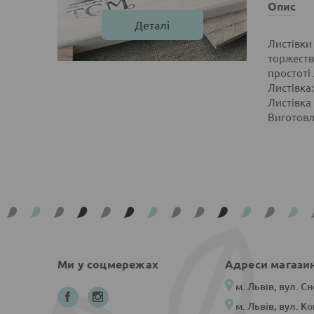
Опис
Деталі
Листівки
торжества
простоті 
Листівка:
Листівка
Виготовл
Ми у соцмережах
Адреси магази
м. Львів, вул. Сн
м. Львів, вул. К