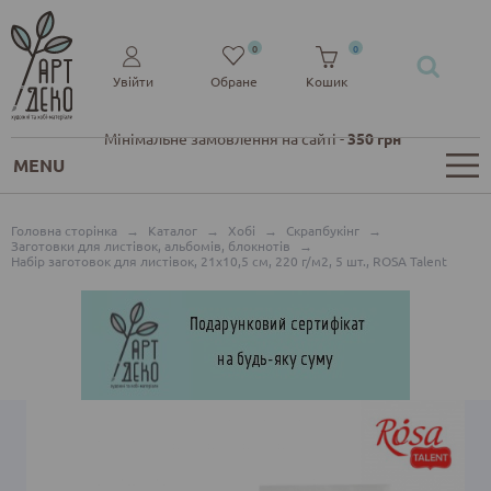
0
0
Увійти
Обране
Кошик
Мінімальне замовлення на сайті -
350 грн
MENU
Головна сторінка
→
Каталог
→
Хобі
→
Скрапбукінг
→
Заготовки для листівок, альбомів, блокнотів
→
Набір заготовок для листівок, 21х10,5 см, 220 г/м2, 5 шт., ROSA Talent