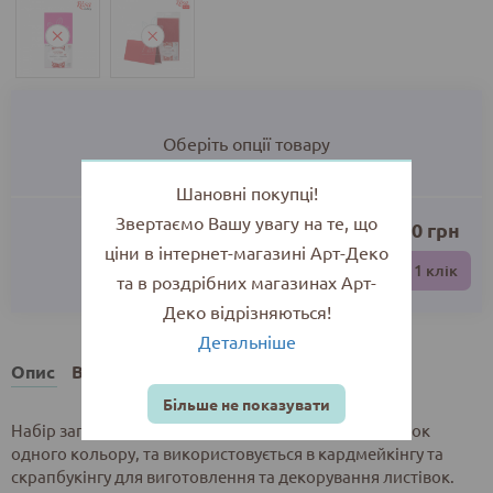
Оберіть опції товару
Шановні покупці!
Звертаємо Вашу увагу на те, що
0.00
грн
ціни в інтернет-магазині Арт-Деко
До кошика
Купити в 1 клік
та в роздрібних магазинах Арт-
Деко відрізняються!
Детальніше
Опис
Відгуки
Більше не показувати
Набір заготовок для листівок включає 5 шт. заготовок
одного кольору, та використовується в кардмейкінгу та
скрапбукінгу для виготовлення та декорування листівок.