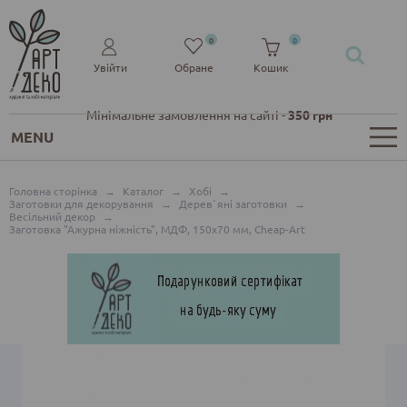
0
0
Увійти
Обране
Кошик
Мінімальне замовлення на сайті -
350 грн
MENU
Головна сторінка
→
Каталог
→
Хобі
→
Заготовки для декорування
→
Дерев`яні заготовки
→
Весільний декор
→
Заготовка "Ажурна ніжність", МДФ, 150х70 мм, Cheap-Art