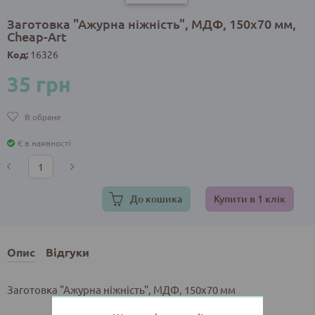
Заготовка "Ажурна ніжність", МДФ, 150х70 мм,
Cheap-Art
Код:
16326
35 грн
В обране
Є в наявності
До кошика
Купити в 1 клік
Опис
Відгуки
Заготовка "Ажурна ніжність", МДФ, 150х70 мм