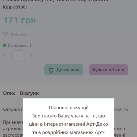
Код:
d01001
171 грн
В обране
Є в наявності
До кошика
Купити в 1 клік
Опис
Відгуки
Шановні покупці!
Фігурка гіпсова "Рамка прямокутна" розміром 10х12х2 см
Звертаємо Вашу увагу на те, що
Призначена для розфарбовування гуашевими та
ціни в інтернет-магазині Арт-Деко
акриловими фарбами, декорування, зістарення. Можна
та в роздрібних магазинах Арт-
застосовувати, як декоративний елемент, в оформленні