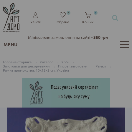
0
0
Увійти
Обране
Кошик
Мінімальне замовлення на сайті -
350 грн
MENU
Головна сторінка
→
Каталог
→
Хобі
→
Заготовки для декорування
→
Гіпсові заготовки
→
Рамки
→
Рамка прямокутна, 10х12х2 см, Україна