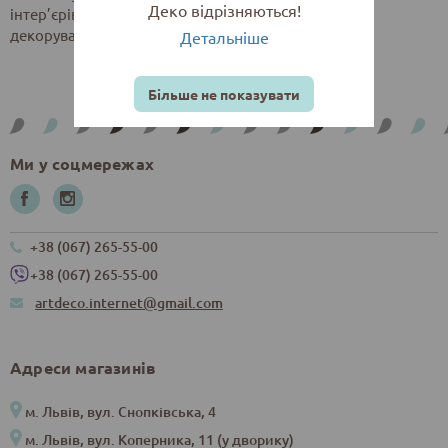
Деко відрізняються!
інтер’єрів приміщень, а також для оформлення та
декорування фотографій.
Детальніше
Більше не показувати
Ми у соцмережах
+38 (067) 265-55-00
+38 (067) 265-55-00
artdeco.internet@gmail.com
Адреси магазинів
м. Львів, вул. Снопківська, 4
м. Львів, вул. Коперника, 11 (у дворику)