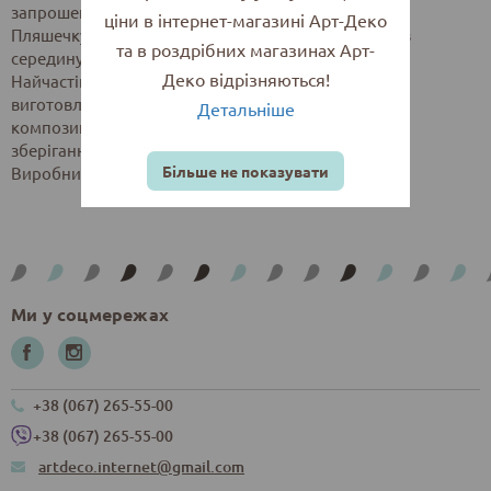
запрошення.
ціни в інтернет-магазині Арт-Деко
Пляшечку можна наповнити глітером або вкласти в
та в роздрібних магазинах Арт-
середину маленьку записочку.
Деко відрізняються!
Найчастіше використовуються у скрапбукінгу, для
виготовлення підвісок, створення декоративних
Детальніше
композицій в лялькових будиночках, флористики,
зберігання бісеру тощо.
Більше не показувати
Виробник: REGINA
Ми у соцмережах
+38 (067) 265-55-00
+38 (067) 265-55-00
artdeco.internet@gmail.com