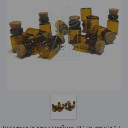
Пляшечка скляна з пробкою, Ø 1 см, висота 1,7