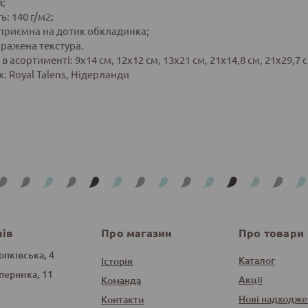
в;
ь: 140 г/м2;
, приємна на дотик обкладинка;
иражена текстура.
 асортименті: 9х14 см, 12х12 см, 13х21 см, 21х14,8 см, 21х29,7 с
: Royal Talens, Нідерланди
нів
Про магазин
Про товари
опківська, 4
Каталог
Історія
оперника, 11
Акції
Команда
Нові надходже
Контакти