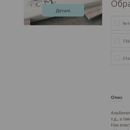
Обр
Деталі
9х1
13х
21х
Опис
Альбоми (
т.д., а т
Має еласт