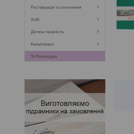
Реставрація та золочення
Хобі
Дитяча творчість
Канцтовари
Деталі
% Розпродаж