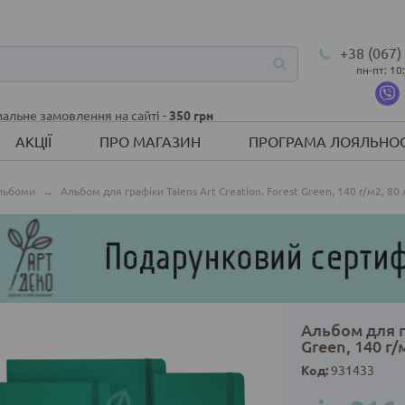
+38 (067)
пн-пт: 10
альне замовлення на сайті -
350 грн
АКЦІЇ
ПРО МАГАЗИН
ПРОГРАМА ЛОЯЛЬНОС
льбоми
→
Альбом для графіки Talens Art Creation. Forest Green, 140 г/м2, 80 л
Альбом для гр
Green, 140 г/м
Код:
931433