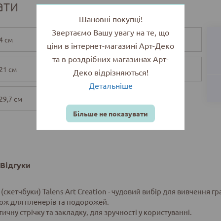
ати
Шановні покупці!
Звертаємо Вашу увагу на те, що
4 см
12х12 см
ціни в інтернет-магазині Арт-Деко
та в роздрібних магазинах Арт-
21 см
14,8х21 см
Деко відрізняються!
Детальніше
29,7 см
Більше не показувати
Відгуки
скетчбуки) Talens Art Creation - чудовий вибiр для вивчення графі
акож для пленерів та подорожей.
ичну стрічку та закладку, для зручності у користуванні.