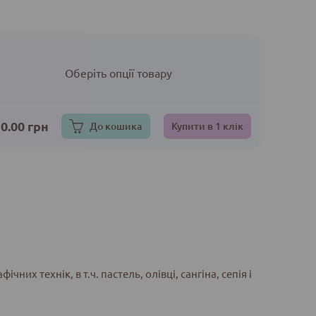
Оберіть опції товару
0.00
грн
До кошика
Купити в 1 клік
чних технік, в т.ч. пастель, олівці, сангіна, сепія і