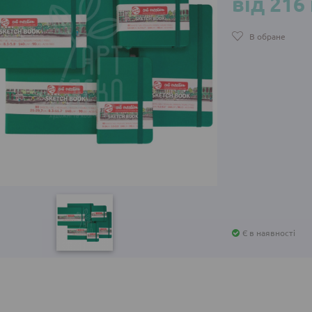
від 216
В обране
Є в наявності