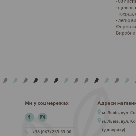
- 80 листі
- щільніст
- тверда
- легко в
Формати в
Виробник
Ми у соцмережах
Адреси магази
м. Львів, вул. Сн
м. Львів, вул. К
(у дворику)
+38 (067) 265-55-00