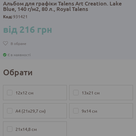
Альбом для графіки Talens Art Creation. Lake
Blue, 140 г/м2, 80 л., Royal Talens
Код:
931421
від 216 грн
В обране
Є в наявності
Обрати
12х12 см
13х21 см
А4 (21х29,7 см)
9х14 см
21x14,8 см