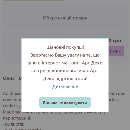
Оберіть опції товару
0.00
грн
Шановні покупці!
До кошика
Купити в 1 клік
Звертаємо Вашу увагу на те, що
ціни в інтернет-магазині Арт-Деко
та в роздрібних магазинах Арт-
Опис
Відгуки
Деко відрізняються!
Детальніше
Альбоми (скетчбуки) Talens Art Creation - чудовий вибiр для
вивчення графічних технік, в т.ч. пастель, олівці, сангіна,
Більше не показувати
сепія і т.д., а також для пленерів та подорожей.
Має еластичну стрічку та закладку, для зручності у
користуванні.
- 80 листів;
- щільність: 140 г/м2;