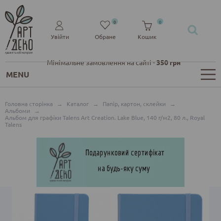
0
0
Увійти
Обране
Кошик
Мінімальне замовлення на сайті -
350 грн
MENU
Головна сторінка
→
Каталог
→
Папір, картон, склейки
→
Альбоми
→
Альбом для графіки Talens Art Creation. Lake Blue, 140 г/м2, 80 л., Royal
Talens