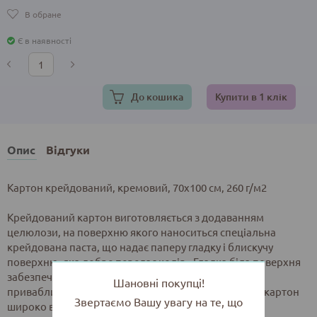
В обране
Є в наявності
До кошика
Купити в 1 клік
Опис
Відгуки
Картон крейдований, кремовий, 70х100 см, 260 г/м2
Крейдований картон виготовляється з додаванням
целюлози, на поверхню якого наноситься спеціальна
крейдована паста, що надає паперу гладку і блискучу
поверхню, яка добре передає колір. Гладка біла поверхня
забезпечує якісний друк і надає готовій продукції
Шановні покупці!
привабливий зовнішній вигляд, тому крейдований картон
Звертаємо Вашу увагу на те, що
широко використовується для виготовлення