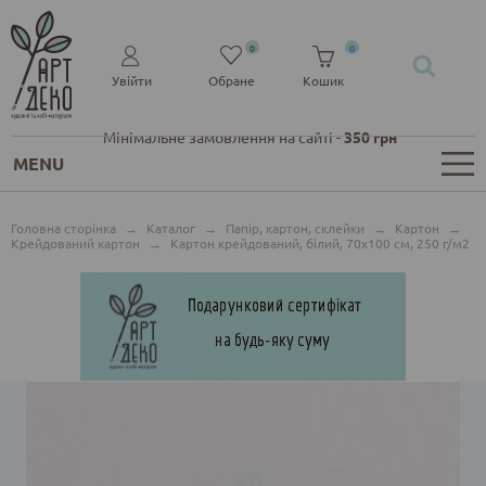
0
0
Увійти
Обране
Кошик
Мінімальне замовлення на сайті -
350 грн
MENU
Головна сторінка
→
Каталог
→
Папір, картон, склейки
→
Картон
→
Крейдований картон
→
Картон крейдований, білий, 70х100 см, 250 г/м2