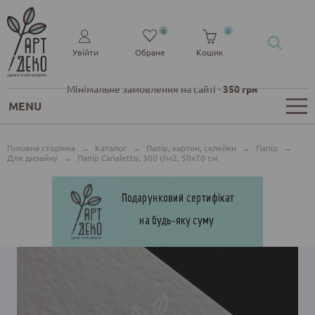
0
0
Увійти
Обране
Кошик
Мінімальне замовлення на сайті -
350 грн
MENU
Головна сторінка
→
Каталог
→
Папір, картон, склейки
→
Папір
→
Для дизайну
→
Папір Canaletto, 300 г/м2, 50х70 см