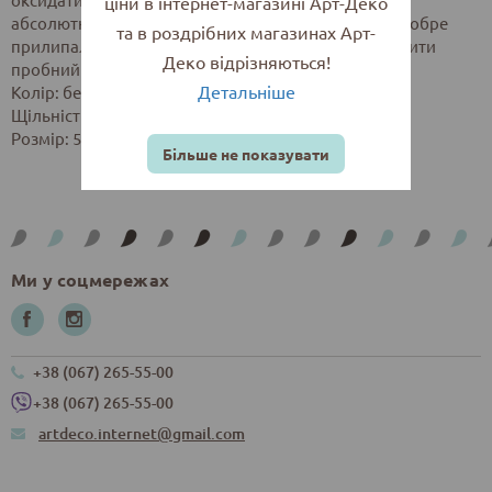
ціни в інтернет-магазині Арт-Деко
абсолютно гладкої поверхні для того, щоб плівка добре
та в роздрібних магазинах Арт-
прилипала до паперу, тому ми рекомендуємо зробити
Деко відрізняються!
пробний тест.
Детальніше
Колір: бежевий. Легка фактура.
Щільність: 300 г/м2.
Розмір: 50х70 см.
Більше не показувати
Ми у соцмережах
+38 (067) 265-55-00
+38 (067) 265-55-00
artdeco.internet@gmail.com