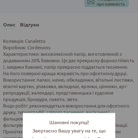
про наявність
Опис
Відгуки
Колекція: Canaletto
Виробник: Cordenons
Характеристики: високоякісний папір, виготовлений з
додаванням 20% бавовни. Це дає прекрасну формостійкість
і, завдяки бавовні, папір прекрасно піддається тисненню.
На його поверхні краща яскравість при офсетному друці.
Використання: папки, меню, обкладинки, вітальні листівки,
візитні картки, упаковка, вкладиші, ярлики, цінники, арт-
репродукції, календарі, представницька і художня
продукція, брошури, пакети, звіти.
Види робіт: рекомендується використання для офсетного
друку, термографії, сліпого тиснення, висікання і
фальцювання. Підходить для шовкотрафарету,
Шановні покупці!
фольгування, УФ-лакування, ламінування і поліламінаціі.
Звертаємо Вашу увагу на те, що
Примітки: рекомендується друкувати високоякісними
оксидативними фарбами. Поліламінація вимагає