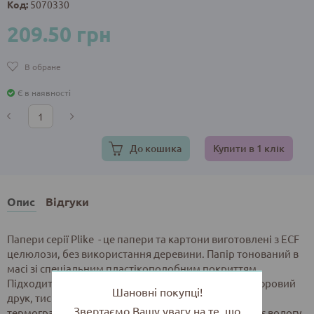
Код:
5070330
209.50 грн
В обране
Є в наявності
До кошика
Купити в 1 клік
Опис
Відгуки
Папери серії Plike - це папери та картони виготовлені з ECF
целюлози, без використання деревини. Папір тонований в
масі зі спеціальним пластікоподобним покриттям.
Підходить для більшості видів друку: УФ-офсет, цифровий
Шановні покупці!
друк, тиснення, фольгування, шовкотрафарет і
Звертаємо Вашу увагу на те, що
термографія. Матеріал має поверхню, що не вбирає вологу,