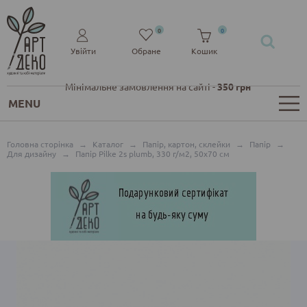
0
0
Увійти
Обране
Кошик
Мінімальне замовлення на сайті -
350 грн
MENU
Головна сторінка
→
Каталог
→
Папір, картон, склейки
→
Папір
→
Для дизайну
→
Папір Pilke 2s plumb, 330 г/м2, 50x70 см