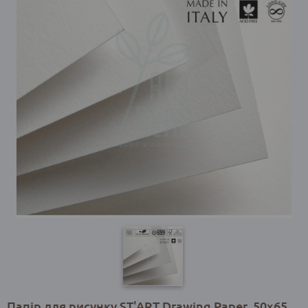
Папір для рисунку ST'ART Drawing Paper, 50х65