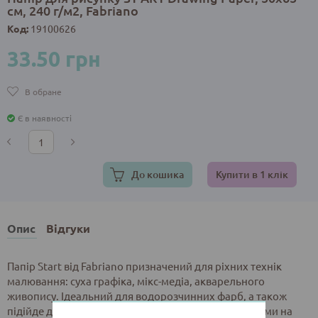
см, 240 г/м2, Fabriano
Код:
19100626
33.50 грн
В обране
Є в наявності
До кошика
Купити в 1 клік
Опис
Відгуки
Папір Start від Fabriano призначений для ріхних технік
малювання: суха графіка, мікс-медіа, акварельного
живопису. Ідеальний для водорозчинних фарб, а також
підійде для роботи олівцями, лінерами та маркерами на