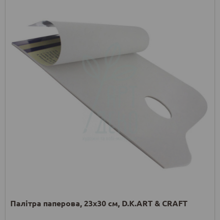
Палітра паперова, 23х30 см, D.K.ART & CRAFT