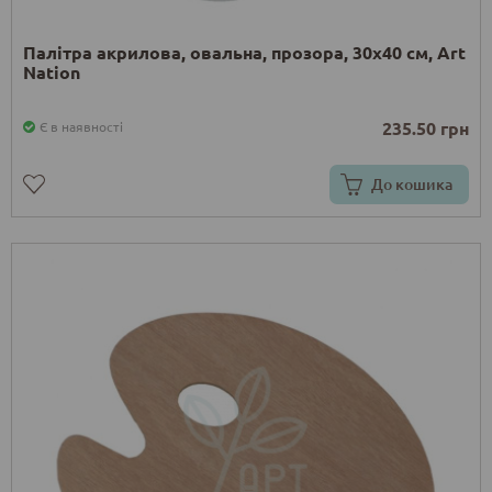
Палітра акрилова, овальна, прозора, 30х40 см, Art
Nation
235.50 грн
Є в наявності
До кошика