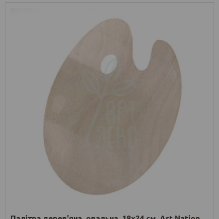
Палітра дерев'яна, овальна, 18х24 см, Art Nation