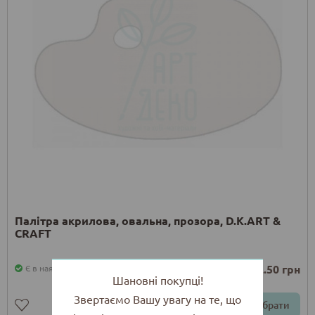
Палітра акрилова, овальна, прозора, D.K.ART &
CRAFT
від 272.50 грн
Є в наявності
Шановні покупці!
Звертаємо Вашу увагу на те, що
Обрати