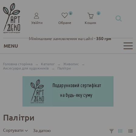
0
0
Увійти
Обране
Кошик
Мінімальне замовлення на сайті -
350 грн
MENU
Головна сторінка
→
Каталог
→
Живопис
→
Аксесуари для художників
→
Палітри
Палітри
Сортувати
За датою