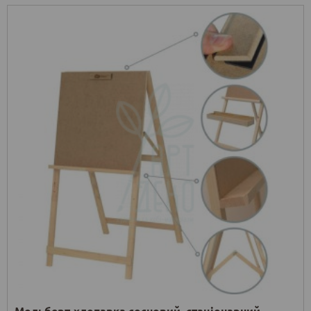
Мольберт-хлопавка сосновий, стаціонарний,