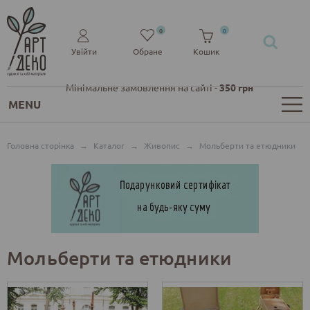
0
0
Увійти
Обране
Кошик
Мінімальне замовлення на сайті -
350 грн
MENU
Головна сторінка
→
Каталог
→
Живопис
→
Мольберти та етюдники
Мольберти та етюдники