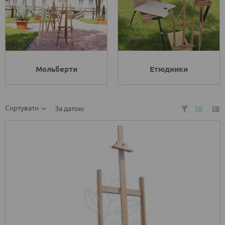
Мольберти
Етюдники
Сортувати
За датою