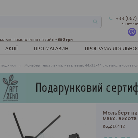
+38 (067)
пн-пт: 10
альне замовлення на сайті -
350 грн
АКЦІЇ
ПРО МАГАЗИН
ПРОГРАМА ЛОЯЛЬНОС
етюдники
→
Мольберт настільний, металевий, 44х33х44 см, макс. висота пол
Мольберт нас
макс. висота 
Код:
E0112