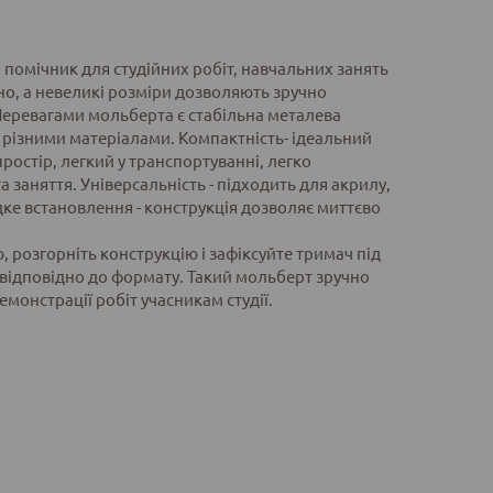
 помічник для студійних робіт, навчальних занять
но, а невеликі розміри дозволяють зручно
 Перевагами мольберта є стабільна металева
 з різними матеріалами. Компактність- ідеальний
простір, легкий у транспортуванні, легко
заняття. Універсальність - підходить для акрилу,
дке встановлення - конструкція дозволяє миттєво
, розгорніть конструкцію і зафіксуйте тримач під
 відповідно до формату. Такий мольберт зручно
онстрації робіт учасникам студії.