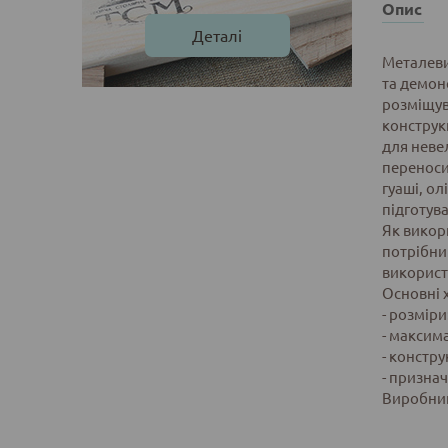
Опис
Деталі
Металеви
та демон
розміщув
конструкц
для невел
переноси
гуаші, о
підготув
Як викор
потрібни
використ
Основні 
- розміри
- максима
- констру
- признач
Виробни