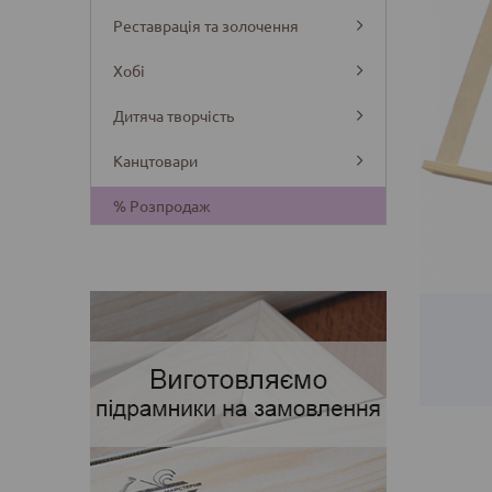
Реставрація та золочення
Хобі
Дитяча творчість
Канцтовари
Деталі
% Розпродаж