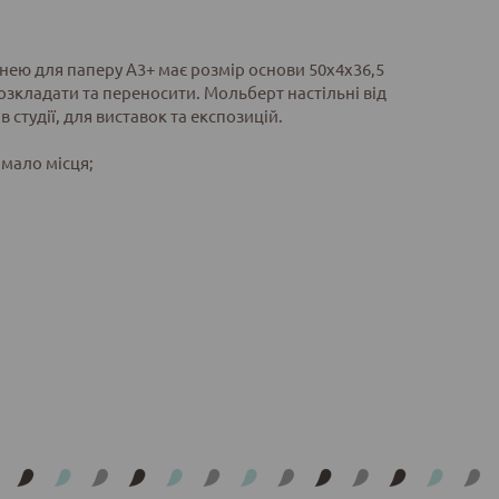
ею для паперу А3+ має розмір основи 50х4х36,5
 розкладати та переносити. Мольберт настільні від
 студії, для виставок та експозицій.
 мало місця;