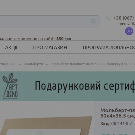
+38 (067)
пн-пт: 10
альне замовлення на сайті -
350 грн
АКЦІЇ
ПРО МАГАЗИН
ПРОГРАМА ЛОЯЛЬНОС
етюдники
→
Мольберти
→
Мольберт-планшет настільний, фанера, А3+, 50х
Мольберт-пл
50х4х36,5 см
Код:
500141307