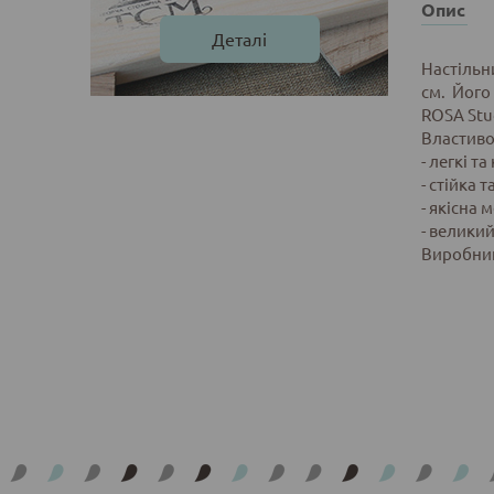
Опис
Деталі
Настільн
см. Його 
ROSA Stud
Властиво
- легкі т
- стійка 
- якісна 
- великий
Виробник