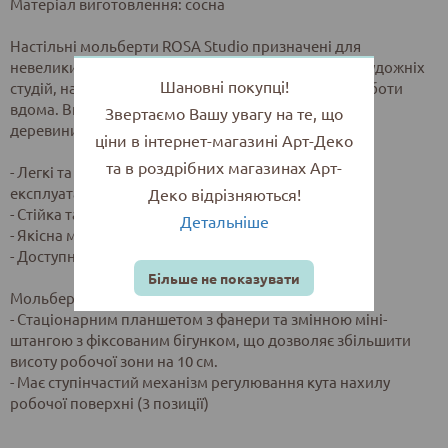
Матеріал виготовлення: сосна
Настільні мольберти ROSA Studio призначені для
невеликих форматів робіт. Ідеальне рішення для художніх
Шановні покупці!
студій, навчання, проведення майстер-класів та роботи
вдома. Виготовлені з якісної шліфованої зрощеної
Звертаємо Вашу увагу на те, що
деревини, без шпаклівки, сучків та вибоїн.
ціни в інтернет-магазині Арт-Деко
та в роздрібних магазинах Арт-
- Легкі та компактні (зручні в транспортуванні та
експлуатації), займають мало місця
Деко відрізняються!
- Стійка та міцна конструкція
Детальніше
- Якісна металева фурнітура
- Доступна ціна
Більше не показувати
Мольберт-планшет додатково оснащений:
- Стаціонарним планшетом з фанери та змінною міні-
штангою з фіксованим бігунком, що дозволяє збільшити
висоту робочої зони на 10 см.
- Має ступінчастий механізм регулювання кута нахилу
робочої поверхні (3 позиції)