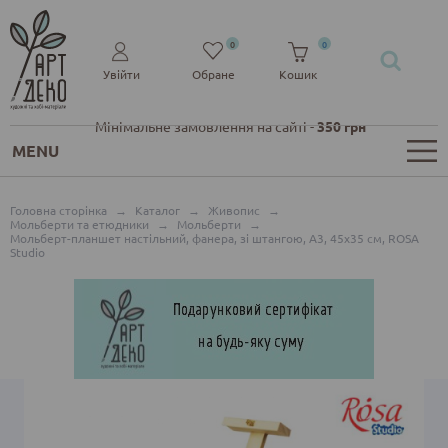
0
0
Увійти
Обране
Кошик
Мінімальне замовлення на сайті -
350 грн
MENU
Головна сторінка
→
Каталог
→
Живопис
→
Мольберти та етюдники
→
Мольберти
→
Мольберт-планшет настільний, фанера, зі штангою, А3, 45х35 см, ROSA
Studio