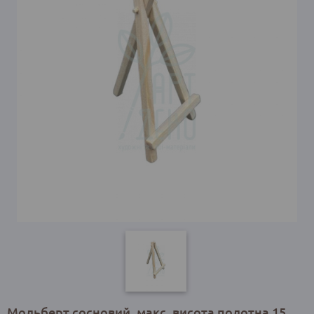
Мольберт сосновий, макс. висота полотна 15