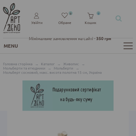
0
0
Увійти
Обране
Кошик
Мінімальне замовлення на сайті -
350 грн
MENU
Головна сторінка
→
Каталог
→
Живопис
→
Мольберти та етюдники
→
Мольберти
→
Мольберт сосновий, макс. висота полотна 15 см, Україна