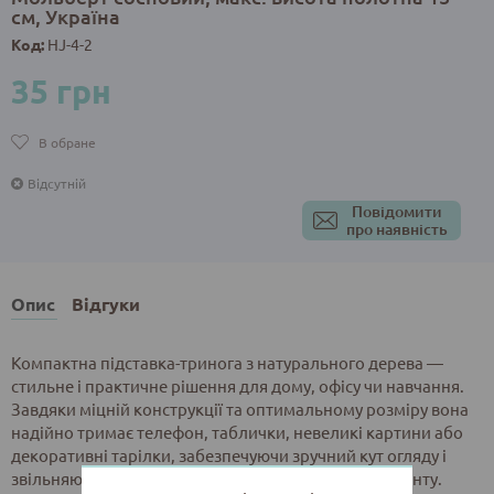
см, Україна
Код:
HJ-4-2
35 грн
В обране
Відсутній
Повідомити
про наявність
Опис
Відгуки
Компактна підставка-тринога з натурального дерева —
стильне і практичне рішення для дому, офісу чи навчання.
Завдяки міцній конструкції та оптимальному розміру вона
надійно тримає телефон, таблички, невеликі картини або
декоративні тарілки, забезпечуючи зручний кут огляду і
звільняючи руки під час зйомки чи перегляду контенту.