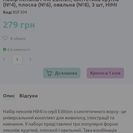
(№4), плоска (№6), овальна (№8), 3 шт, HIMI
Код:
BSF304
279 грн
В обране
Є в наявності
До кошика
Купити в 1 клік
Опис
Відгуки
Набір пензлів HIMI із серії Edition з синтетичного ворсу - це
універсальний комплект для живопису, ілюстрації та
навчання. У наборі представлені три популярні форми
пензлів: круглий, плоский і овальний. Така комбінація