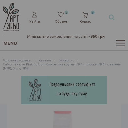
0
0
Увійти
Обране
Кошик
Мінімальне замовлення на сайті -
350 грн
MENU
Головна сторінка
→
Каталог
→
Живопис
→
Набір пензлів Pink Edition, Синтетика кругла (№4), плоска (№6), овальна
(№8), 3 шт, HIMI