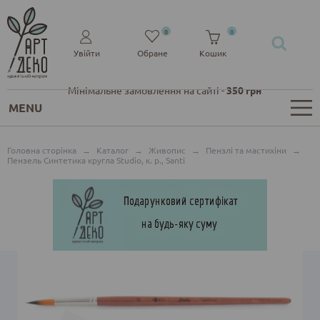
0
0
Увійти
Обране
Кошик
Мінімальне замовлення на сайті -
350 грн
MENU
Головна сторінка
→
Каталог
→
Живопис
→
Пензлі та мастихіни
→
Пензель Синтетика кругла Studio, к. р., Santi