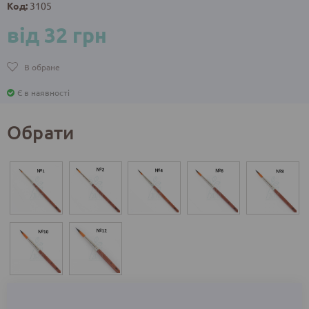
Код:
3105
від 32 грн
В обране
Є в наявності
Обрати