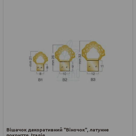
Вішачок декоративний "Віночок", латунне
покриття, Італія