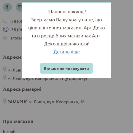
Шановні покупці!
Звертаємо Вашу увагу на те, що
+38 (067) 265-55-00
ціни в інтернет-магазині Арт-Деко
+38 (067) 265-55-00
та в роздрібних магазинах Арт-
artdeco.internet@gmail.com
Деко відрізняються!
Детальніше
Адреси магазинів
Більше не показувати
м. Львів, вул. Снопківська, 4
м. Львів, вул. Коперника, 11 (у дворику)
Адреса рамарні
РАМАРНЯ м. Львів, вул. Коперника, 16
Про магазин
Історія