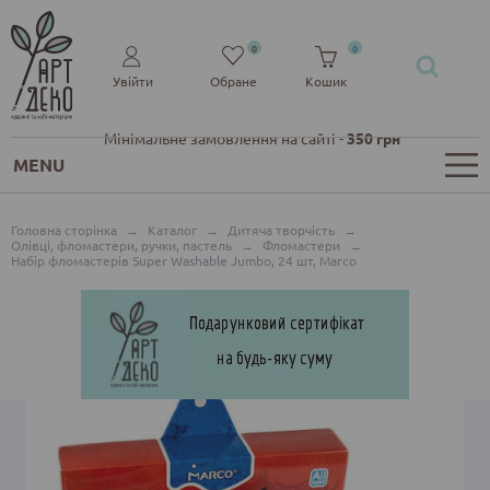
0
0
Увійти
Обране
Кошик
Мінімальне замовлення на сайті -
350 грн
MENU
Головна сторінка
→
Каталог
→
Дитяча творчість
→
Олівці, фломастери, ручки, пастель
→
Фломастери
→
Набір фломастерів Super Washable Jumbo, 24 шт, Marco