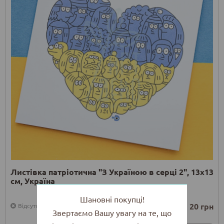
Листівка патріотична "З Україною в серці 2", 13х13
см, Україна
Шановні покупці!
20 грн
Відсутній
Звертаємо Вашу увагу на те, що