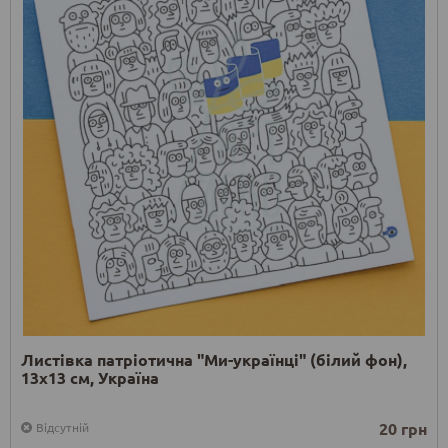
Листівка патріотична "Ми-українці" (білий фон),
13х13 см, Україна
20 грн
Відсутній