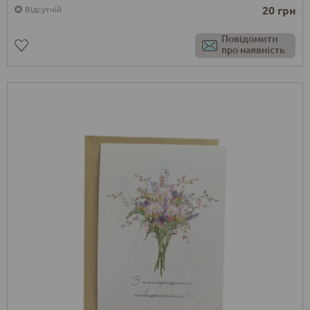
20 грн
Відсутній
Повідомити
про наявність