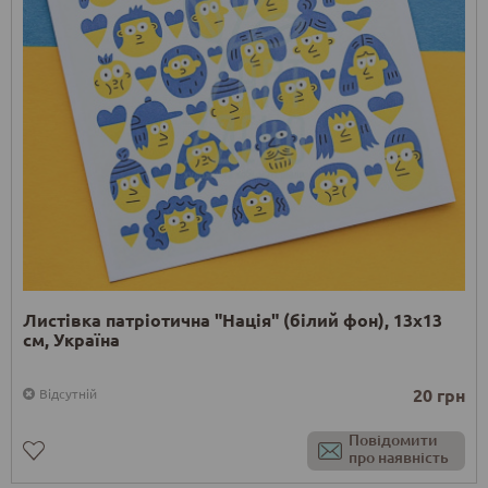
Листівка патріотична "Нація" (білий фон), 13х13
см, Україна
20 грн
Відсутній
Повідомити
про наявність