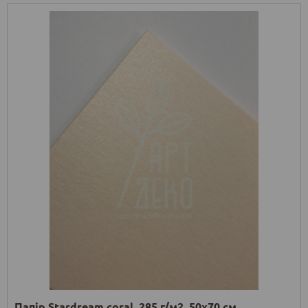
Папір Stardream coral, 285 г/м2, 50х70 см