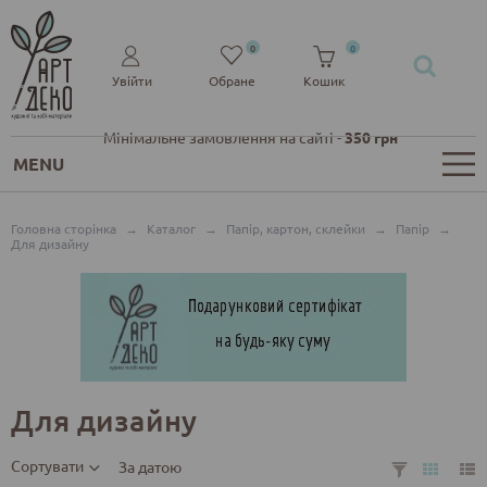
0
0
Увійти
Обране
Кошик
Мінімальне замовлення на сайті -
350 грн
MENU
Головна сторінка
→
Каталог
→
Папір, картон, склейки
→
Папір
→
Для дизайну
Для дизайну
Сортувати
За датою