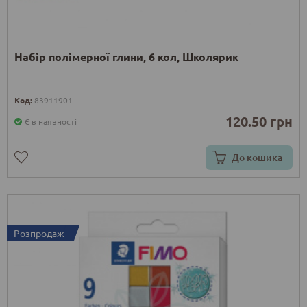
Набір полімерної глини, 6 кол, Школярик
Код:
83911901
120.50 грн
Є в наявності
До кошика
Розпродаж