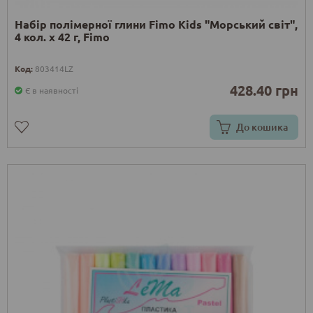
Набір полімерної глини Fimo Kids "Морський світ",
4 кол. х 42 г, Fimo
Код:
803414LZ
428.40 грн
Є в наявності
До кошика