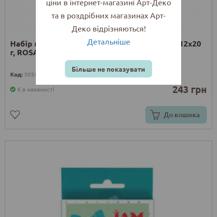
ціни в інтернет-магазині Арт-Деко
та в роздрібних магазинах Арт-
Деко відрізняються!
Детальніше
Набір полімерної глини Jam Clay "Cupcake", 12х20
г, ROSA
Більше не показувати
Код:
5059010
243 грн
Є в наявності
До кошика