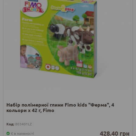
Набір полімерної глини Fimo kids "Ферма", 4
кольори х 42 г, Fimo
Код:
803401LZ
428.40 грн
Є в наявності