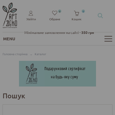
0
0
Увійти
Обране
Кошик
Мінімальне замовлення на сайті -
350 грн
MENU
Головна сторінка
→
Каталог
Пошук