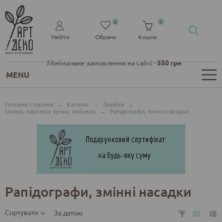
0
0
Увійти
Обране
Кошик
Мінімальне замовлення на сайті -
350 грн
MENU
Головна сторінка
→
Каталог
→
Графіка
→
Олівці, маркери, ручки, лайнери
→
Рапідографи, змінні насадки
Рапідографи, змінні насадки
Сортувати
За датою