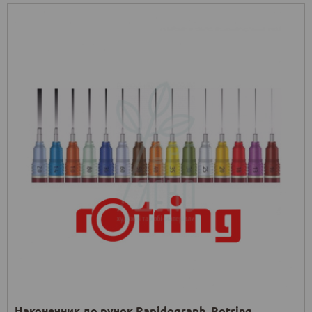
Наконечник до ручок Rapidograph, Rotring