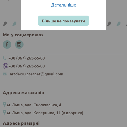
Детальніше
Більше не показувати
Ми у соцмережах
+38 (067) 265-55-00
+38 (067) 265-55-00
artdeco.internet@gmail.com
Адреси магазинів
м. Львів, вул. Снопківська, 4
м. Львів, вул. Коперника, 11 (у дворику)
Адреса рамарні