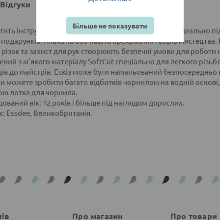
Відгуки
Більше не показувати
стить інструменти та матеріали для ліногравюри та, ідеально п
 подарунків, плакатів або навіть прекрасних творів мистецтва. Рі
різак та захист для рук створюють безпечні умови для роботи н
ний з м'якого матеріалу SoftCut спеціально для легкого різьбл
ців до майстрів. Ескіз може бути намальований безпосередньо
Ви можете зробити багато відбитків чорнилом на водній основі
ю лотка для чорнила.
ований вік: 12 років і більше під наглядом дорослих.
: Essdee, Великобританія.
нів
Про магазин
Про товари