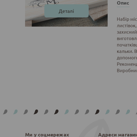
Опис
Деталі
Набір мі
листівок,
захисний 
виготовле
початків
кальки. 
допомого
Рекоменд
Виробник
Ми у соцмережах
Адреси магази