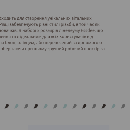
ідходить для створення унікальних вітальних
зці забезпечують різні стилі різьби, в той час як
овачків. В наборі 5 розмірів лінелеуму Essdee, що
ення та є ідеальним для всіх користувачів від
 на блоці олівцем, або перенесений за допомогою
, зберігаючи при цьому зручний робочий простір за