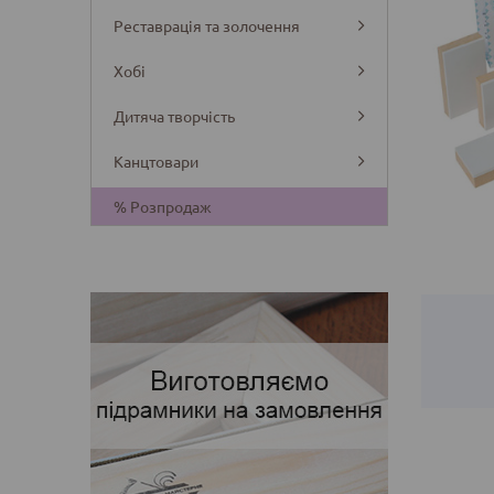
Реставрація та золочення
Хобі
Дитяча творчість
Канцтовари
Деталі
% Розпродаж