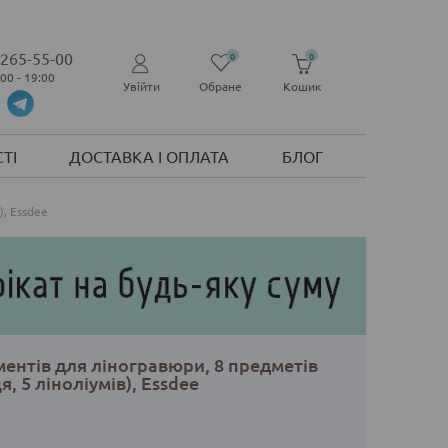
 265-55-00
0
0
:00 - 19:00
Увійти
Обране
Кошик
ТІ
ДОСТАВКА І ОПЛАТА
БЛОГ
), Essdee
ментів для ліногравюри, 8 предметів
ця, 5 ліноліумів), Essdee