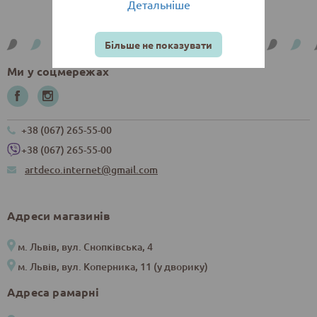
Детальніше
Більше не показувати
Ми у соцмережах
+38 (067) 265-55-00
+38 (067) 265-55-00
artdeco.internet@gmail.com
Адреси магазинів
м. Львів, вул. Снопківська, 4
м. Львів, вул. Коперника, 11 (у дворику)
Адреса рамарні