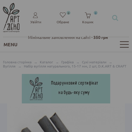
0
0
Увійти
Обране
Кошик
Мінімальне замовлення на сайті -
350 грн
MENU
Головна сторінка
→
Каталог
→
Графіка
→
Сухі матеріали
→
Вугілля
→
Набір вугілля натурального, 15-17 мм, 2 шт, D.K.ART & CRAFT