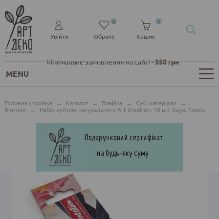
0
0
Увійти
Обране
Кошик
Мінімальне замовлення на сайті -
350 грн
MENU
Головна сторінка
→
Каталог
→
Графіка
→
Сухі матеріали
→
Вугілля
→
Набір вугілля натурального Art Creation, 10 шт, Royal Talens