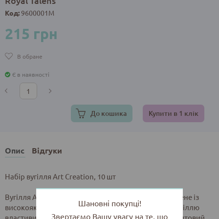
Royal Talens
Код:
9600001M
215 грн
В обране
Є в наявності
До кошика
Купити в 1 клік
Опис
Відгуки
Набір вугілля Art Creation, 10 шт
Вугілля Art Creation - натуральне вугілля, виготовлене із
Шановні покупці!
високоякісних вербових гілочок. Натуральному вугіллю
Звертаємо Вашу увагу на те, що
властивий багатий, глибокий чорний колір і оксамитовий