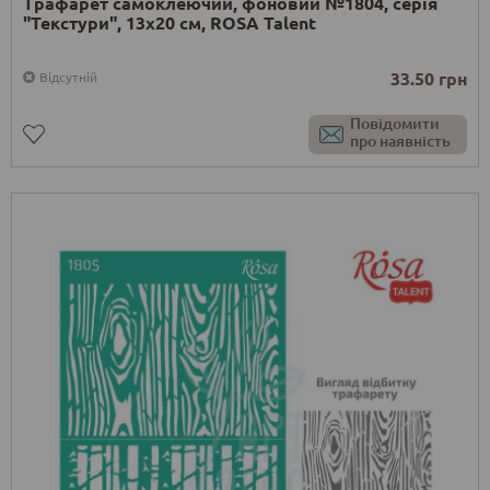
Трафарет самоклеючий, фоновий №1804, серія
"Текстури", 13x20 см, ROSA Talent
33.50 грн
Відсутній
Повідомити
про наявність