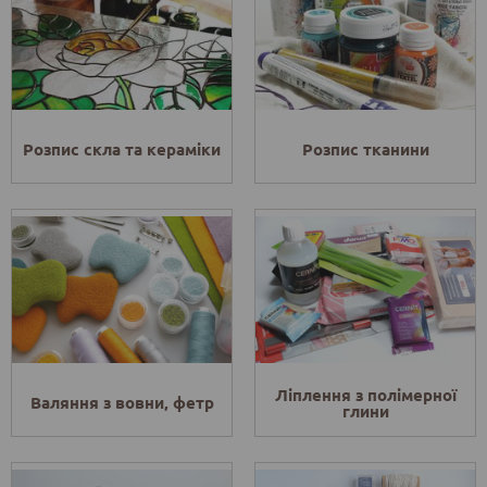
Розпис скла та кераміки
Розпис тканини
Ліплення з полімерної
Валяння з вовни, фетр
глини