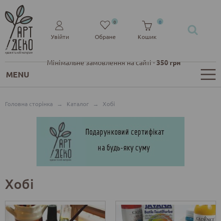
0
0
Увійти
Обране
Кошик
Мінімальне замовлення на сайті -
350 грн
MENU
Головна сторінка
→
Каталог
→
Хобі
Хобі