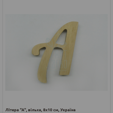
Літера "А", вільха, 8х10 см, Україна