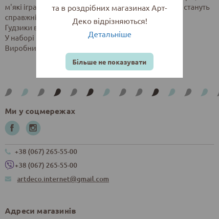
м'які іграшки, аплікації, біжутерія та скрап-проекти стануть
та в роздрібних магазинах Арт-
справжніми витворами мистецтва.
Деко відрізняються!
Гудзики виготовлені з дерева та розфарбовані.
Детальніше
У наборі 5 гудзиків з різним принтом дерев.
Виробник: Китай
Більше не показувати
Ми у соцмережах
+38 (067) 265-55-00
+38 (067) 265-55-00
artdeco.internet@gmail.com
Адреси магазинів