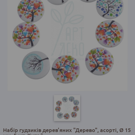
Набір гудзиків дерев'яних "Дерево", асорті, Ø 15