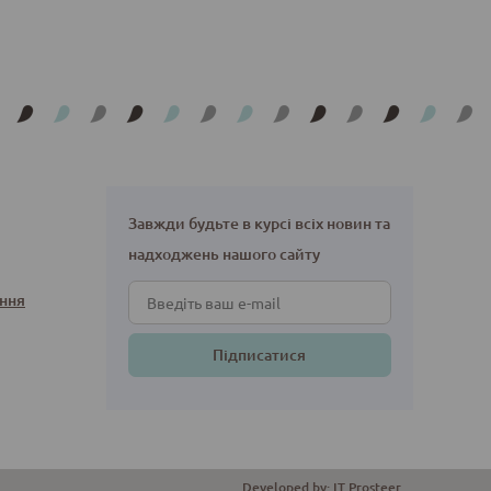
Завжди будьте в курсі всіх новин та
надходжень нашого сайту
ння
Підписатися
Developed by:
IT Prosteer