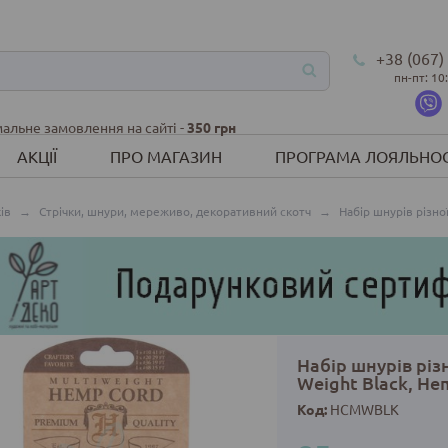
+38 (067)
пн-пт: 10
альне замовлення на сайті -
350 грн
АКЦІЇ
ПРО МАГАЗИН
ПРОГРАМА ЛОЯЛЬНОС
ів
→
Стрічки, шнури, мереживо, декоративний скотч
→
Набір шнурів різно
Набір шнурів різ
Weight Black, He
Код:
HCMWBLK