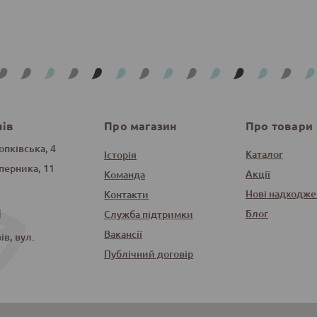
нів
Про магазин
Про товари
опківська, 4
Каталог
Історія
оперника, 11
Акції
Команда
Нові надходже
Контакти
і
Блог
Служба підтримки
Вакансії
в, вул.
Публічний договір