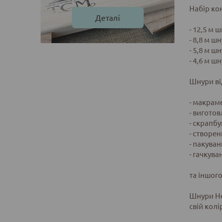
Набір ко
Деталі
- 12,5 м
- 8,8 м 
- 5,8 м 
- 4,6 м 
Шнури ві
- макрам
- виготов
- скрапбу
- створе
- пакува
- гачкува
та іншого
Шнури He
свій колі