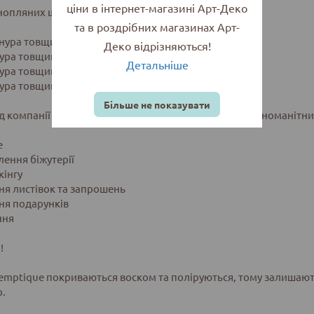
ціни в інтернет-магазині Арт-Деко
нопляних шнурів чорного кольору, в наборі:
та в роздрібних магазинах Арт-
 шнура товщиною 0,5 мм
Деко відрізняються!
шнура товщиною 1 мм
Детальніше
шнура товщиною 1,5 мм
шнура товщиною 2 мм.
Більше не показувати
д компанії Hemptique - це високоякісні шнури для різноманітн
е
лення біжутерії
кінгу
ння листівок та запрошень
ння подарунків
ння
!
mptique покриваються воском та поліруються, тому залишають
р.