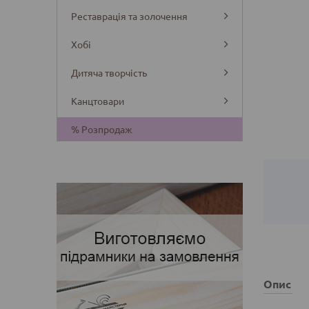
Реставрація та золочення
Хобі
Дитяча творчість
Канцтовари
Деталі
% Розпродаж
Опис