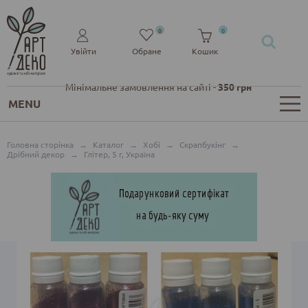
0
0
Увійти
Обране
Кошик
Мінімальне замовлення на сайті -
350 грн
MENU
Головна сторінка
→
Каталог
→
Хобі
→
Скрапбукінг
→
Дрібний декор
→
Глітер, 5 г, Україна