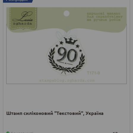
Штамп силіконовий "Текстовий", Україна
Є в наявності