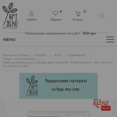
0
0
Увійти
Обране
Кошик
Мінімальне замовлення на сайті -
350 грн
MENU
Головна сторінка
→
Каталог
→
Хобі
→
Скрапбукінг
→
Скрап - папір (набори)
→
Набір дизайнерського паперу, двосторонній "Ocean Dreams", А4, 200 г/м2,
8 л., ROSA TALENT