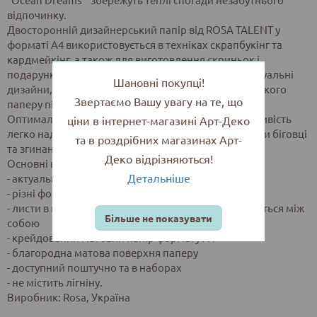
відпочинку.
Двосторонній дизайнерський папір від ROSA TALENТ у
форматі А4 використовується в техніках скрапбукінг та
кардмейкінг, а також для виготовлення скриньок і
подарункових упаковок різних розмірів. Цікаві актуальні
Шановні покупці!
дизайни, благородна матова поверхня дизайнерського
Звертаємо Вашу увагу на те, що
паперу підійде для робіт різного рівня складності.
Оптимальна щільність паперу - 200 г/м2 - дає можливість
ціни в інтернет-магазині Арт-Деко
легко надати йому заданої форми, він не тріскає при біговці
та в роздрібних магазинах Арт-
та згинанні.
Деко відрізняються!
Основні властивості:
Детальніше
- актуальні цікаві дизайни
- різні форми вирізок та шрифтів
- листи в наборах однієї кольорової гами комбінуються між
Більше не показувати
собою
- крейдований матовий папір формату А4
- благородна матова поверхня паперу
- доступний поштучно та в наборах
- не містить лігніну.
Виробник: Rosa, Україна