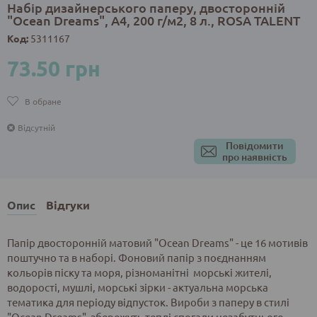
Набір дизайнерського паперу, двосторонній
"Ocean Dreams", А4, 200 г/м2, 8 л., ROSA TALENT
Код:
5311167
73.50 грн
В обране
Відсутній
Повідомити
про наявність
Опис
Відгуки
Папір двосторонній матовий "Ocean Dreams" - це 16 мотивів
поштучно та в наборі. Фоновий папір з поєднанням
кольорів піску та моря, різноманітні морські жителі,
водорості, мушлі, морські зірки - актуальна морська
тематика для періоду відпусток. Вироби з паперу в стилі
"Ocean Dreams" збережуть теплі спогади незабутнього