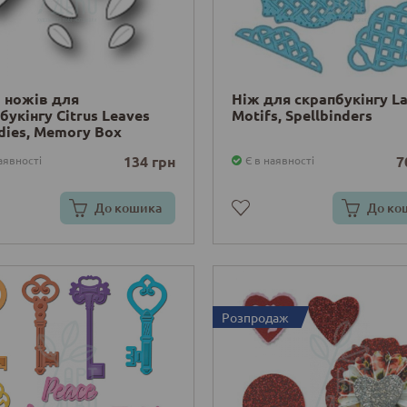
 ножів для
Ніж для скрапбукінгу La
букінгу Citrus Leaves
Motifs, Spellbinders
 dies, Memory Box
134 грн
7
аявності
Є в наявності
До кошика
До ко
Розпродаж