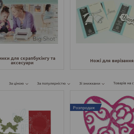
нки для скрапбукінгу та
Ножі для вирізання
аксесуари
Товарів на с
За ціною
За популярністю
Зі знижками
Розпродаж