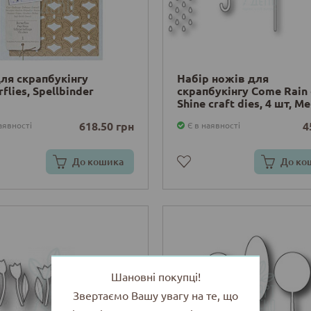
ля скрапбукінгу
Набір ножів для
flies, Spellbinder
скрапбукінгу Come Rain 
Shine craft dies, 4 шт, 
Box
618.50 грн
4
аявності
Є в наявності
До кошика
До ко
Шановні покупці!
Звертаємо Вашу увагу на те, що