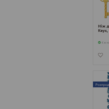
Ніж д
Keys,
Є в н
Розпро