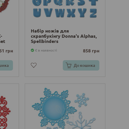
Набір ножів для
-
скрапбукінгу Donna's Alphas,
Set
Spellbinders
61 грн
858 грн
Є в наявності
шика
До кошика