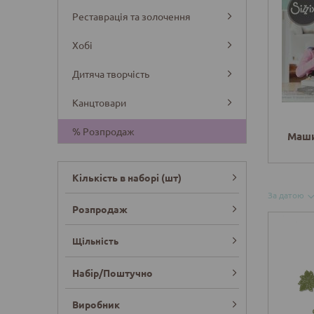
Реставрація та золочення
Хобі
Дитяча творчість
Канцтовари
% Розпродаж
Маши
Кількість в наборі (шт)
За датою
Розпродаж
Щільність
Набір/Поштучно
Виробник