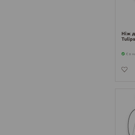
Ніж д
Tulip
Є в н