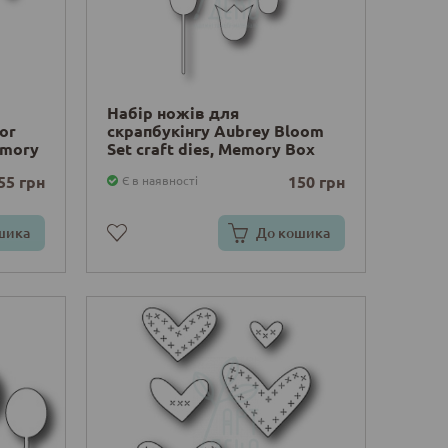
Набір ножів для
or
скрапбукінгу Aubrey Bloom
Memory
Set craft dies, Memory Box
55 грн
150 грн
Є в наявності
шика
До кошика