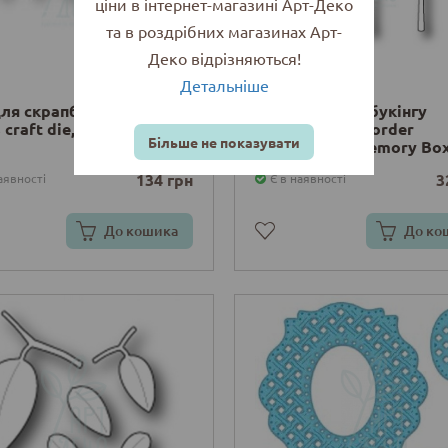
ціни в інтернет-магазині Арт-Деко
та в роздрібних магазинах Арт-
Деко відрізняються!
Детальніше
ля скрапбукінгу Tiny
Ніж для скрапбукінгу
s craft die, Memory Box
Cosenza Tree Border
Більше не показувати
Background, Memory Bo
134 грн
3
аявності
Є в наявності
До кошика
До ко