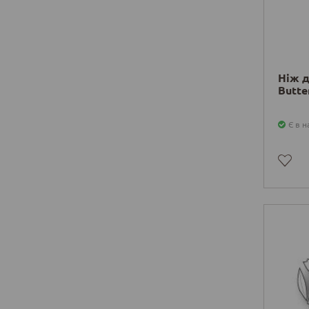
Ніж д
Butter
Є в н