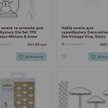
 ножів та штампів для
Набір ножів для
букінгу Die Set 7PK
скрапбукінгу Decorative
mps-Mittens & Snow
Die-Vintage Vine, Sizzix
 Sizzix
641.50 грн
269.
аявності
Є в наявності
До кошика
До ко