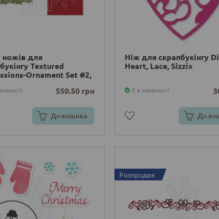
 ножів для
Ніж для скрапбукінгу Di
букінгу Textured
Heart, Lace, Sizzix
ssions-Ornament Set #2,
стина для тиснення,
550.50 грн
3
аявності
Є в наявності
До кошика
До ко
Розпродаж