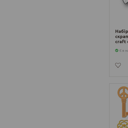
Набір
скрап
craft
Є в н