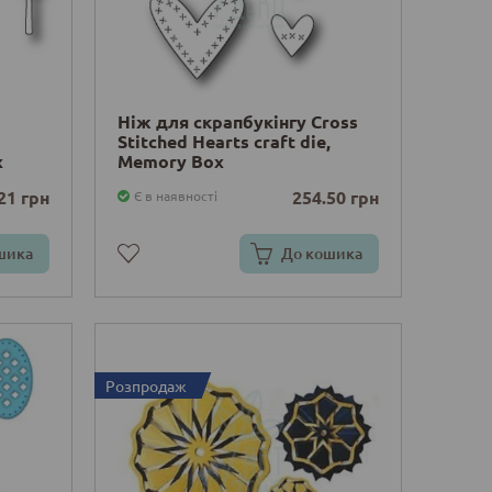
Ніж для скрапбукінгу Cross
Stitched Hearts craft die,
x
Memory Box
21 грн
254.50 грн
Є в наявності
шика
До кошика
Розпродаж