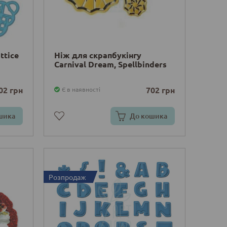
ttice
Ніж для скрапбукінгу
Carnival Dream, Spellbinders
02 грн
702 грн
Є в наявності
шика
До кошика
Розпродаж