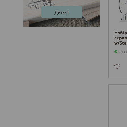
Деталі
Набір
скрап
w/Sta
Globe,
Є в н