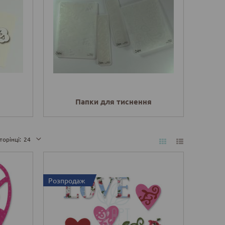
Папки для тиснення
торінці:
24
Розпродаж