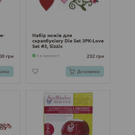
e-
Набір ножів для
скрапбукінгу Die Set 3PK-Love
Set #3, Sizzix
00 грн
232 грн
Є в наявності
шика
До кошика