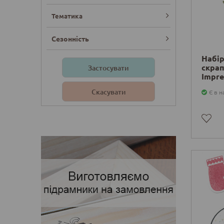
Тематика
Сезонність
Набір
скрап
Impre
+ пла
Деталі
Є в н
Sizzix