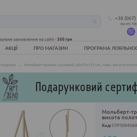
+38 (067)
пн-пт: 10
альне замовлення на сайті -
350 грн
АКЦІЇ
ПРО МАГАЗИН
ПРОГРАМА ЛОЯЛЬНОС
етюдники
→
Мольберт-тринога сосновий, 60х75х125 см., макс. висота полотн
Мольберт-три
висота полот
Код:
GTP5004560