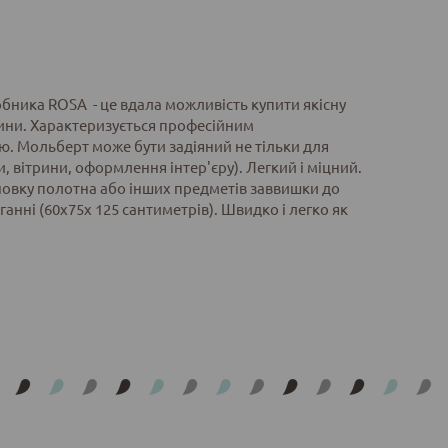
бника ROSA - це вдала можливість купити якісну
евини. Характеризується професійним
ю. Мольберт може бути задіяний не тільки для
и, вітрини, оформлення інтер'єру). Легкий і міцний.
ановку полотна або інших предметів заввишки до
ганні (60х75х 125 сантиметрів). Швидко і легко як