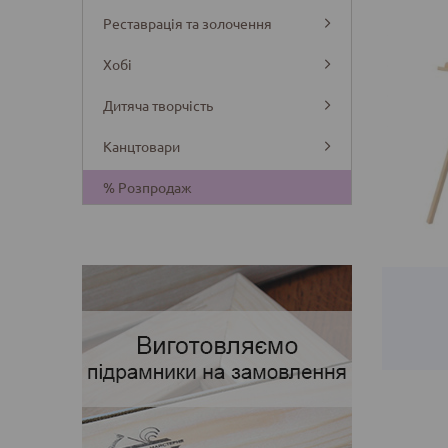
Реставрація та золочення
Хобі
Дитяча творчість
Канцтовари
Деталі
% Розпродаж