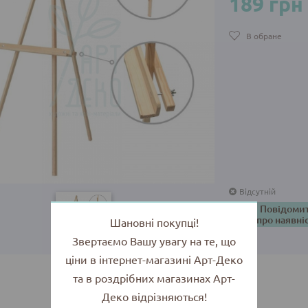
189 грн
В обране
Відсутній
Повідоми
про наявні
Шановні покупці!
Звертаємо Вашу увагу на те, що
ціни в інтернет-магазині Арт-Деко
та в роздрібних магазинах Арт-
Деко відрізняються!